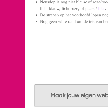
Neusdop is nog niet blauw of roze/rood
licht blauw, licht roze, of paars /
lila
.
De strepen op het voorhoofd lopen nog 
Nog geen witte rand om de iris van he
Maak jouw eigen web