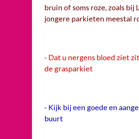
bruin of soms roze, zoals bij 
jongere parkieten meestal roze
- Dat u nergens bloed ziet zi
de grasparkiet
- Kijk bij een goede en aange
buurt