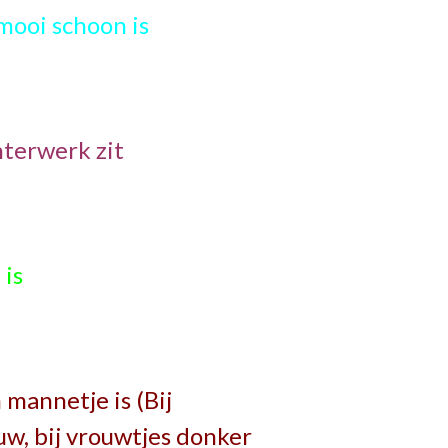
 mooi schoon is
hterwerk zit
 is
 mannetje is (Bij
uw, bij vrouwtjes donker