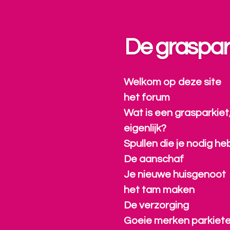
Ga
direct
naar
De graspar
de
hoofdinhoud
Welkom op deze site
het forum
Wat is een grasparkiet
eigenlijk?
Spullen die je nodig he
De aanschaf
Je nieuwe huisgenoot
het tam maken
De verzorging
Goeie merken parkiet