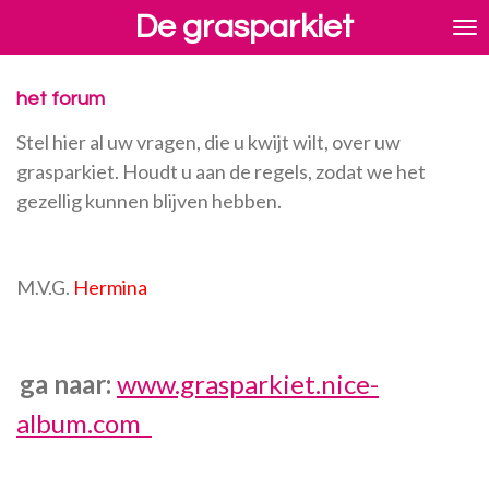
De grasparkiet
Ga
direct
naar
de
het forum
hoofdinhoud
Stel hier al uw vragen, die u kwijt wilt, over uw
grasparkiet. H
oudt u aan de regels, zodat we het
gezellig kunnen blijven hebben.
M.V.G.
Hermina
ga naar:
www.grasparkiet.nice-
album.com