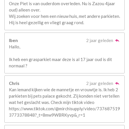
Onze Piet is van ouderdom overleden. Nu is Zazou 4jaar
oud) alleen over.
Wij zoeken voor hem een nieuw huis, met andere parkieten.
Hij is heel gezellig en vliegt graag rond.
Iben
2 jaar geleden
Hallo,
Ik heb een grasparkiet maar deze is al 17 jaar oud is dit
normaal ?
Chris
2 jaar geleden
Kan iemand kijken wie de mannetje en vrouwtje is. Ik heb 2
parkieten bij pets palace gekocht. Zij konden niet vertellen
wat het geslacht was. Check mijn tiktok video
https://www.tiktok.com/@mirchisupply/video/737687519
3773378848?_t=8mw9WBRKyvp&_r=1