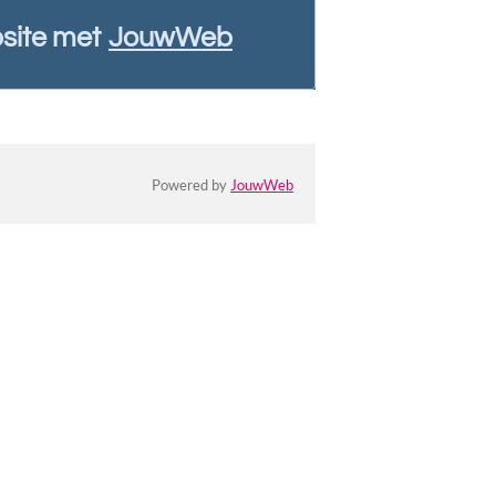
site met
JouwWeb
Powered by
JouwWeb