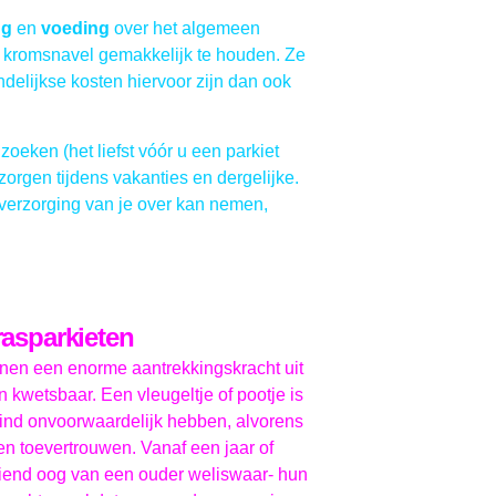
ng
en
voeding
over het algemeen
ne kromsnavel gemakkelijk te houden. Ze
delijkse kosten hiervoor zijn dan ook
oeken (het liefst vóór u een parkiet
 zorgen tijdens vakanties en dergelijke.
e verzorging van je over kan nemen,
rasparkieten
enen een enorme aantrekkingskracht uit
en kwetsbaar. Een vleugeltje of pootje is
kind onvoorwaardelijk hebben, alvorens
en toevertrouwen. Vanaf een jaar of
eziend oog van een ouder weliswaar- hun