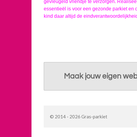
gevleugeld vriendje te verzorgen. Realisee
essentieël is voor een gezonde parkiet en d
kind daar altijd de eindverantwoordelijkheid
Maak jouw eigen web
© 2014 - 2026 Gras-parkiet