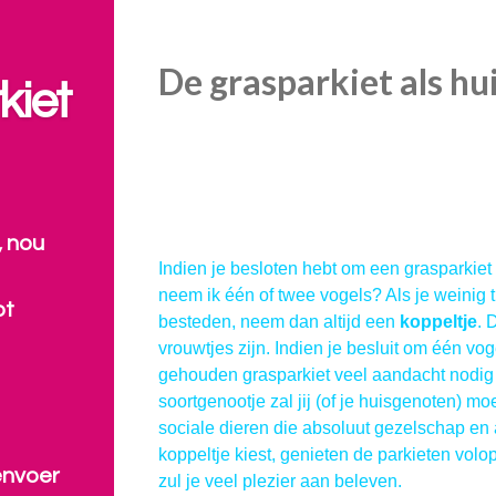
De grasparkiet als h
kiet
, nou
Indien je besloten hebt om een grasparkie
neem ik één of twee vogels? Als je weinig 
bt
besteden, neem dan altijd een
koppeltje
. 
vrouwtjes zijn. Indien je besluit om één vo
gehouden grasparkiet veel aandacht nodig 
soortgenootje zal jij (of je huisgenoten) m
sociale dieren die absoluut gezelschap en
koppeltje kiest, genieten de parkieten vol
envoer
zul je veel plezier aan beleven.