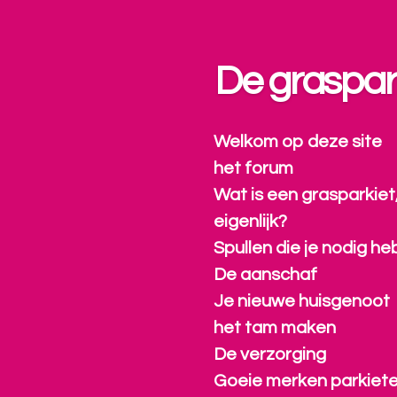
Ga
direct
naar
De graspar
de
hoofdinhoud
Welkom op deze site
het forum
Wat is een grasparkiet
eigenlijk?
Spullen die je nodig he
De aanschaf
Je nieuwe huisgenoot
het tam maken
De verzorging
Goeie merken parkiet