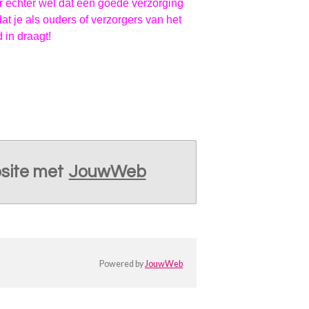
r echter wel dat een goede verzorging
at je als ouders of verzorgers van het
 in draagt!
site met
JouwWeb
Powered by
JouwWeb