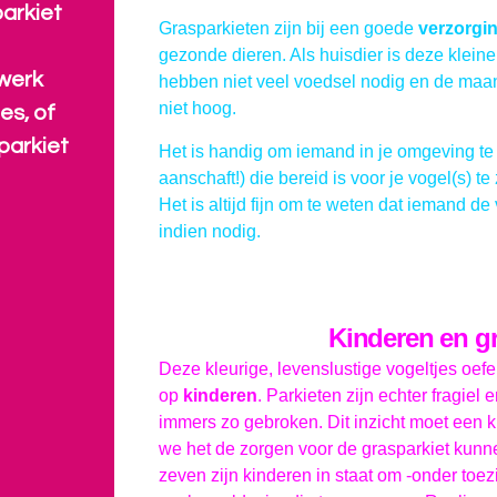
arkiet
Grasparkieten zijn bij een goede
verzorgi
gezonde dieren. Als huisdier is deze klei
werk
hebben niet veel voedsel nodig en de maan
niet hoog.
es, of
parkiet
Het is handig om iemand in je omgeving te z
aanschaft!) die bereid is voor je vogel(s) te
Het is altijd fijn om te weten dat iemand d
indien nodig.
Kinderen en g
Deze kleurige, levenslustige vogeltjes oef
op
kinderen
. Parkieten zijn echter fragiel 
immers zo gebroken. Dit inzicht moet een 
we het de zorgen voor de grasparkiet kunn
zeven zijn kinderen in staat om -onder to