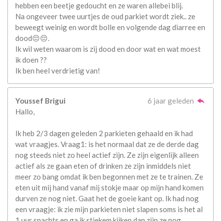
hebben een beetje gedoucht en ze waren allebei blij.
Na ongeveer twee uurtjes de oud parkiet wordt ziek.. ze
beweegt weinig en wordt bolle en volgende dag diarree en
dood😔😔.
Ik wil weten waarom is zij dood en door wat en wat moest
ik doen ??
Ik ben heel verdrietig van!
Youssef Brigui
6 jaar geleden
Hallo,
Ik heb 2/3 dagen geleden 2 parkieten gehaald en ik had
wat vraagjes. Vraag1: is het normaal dat ze de derde dag
nog steeds niet zo heel actief zijn. Ze zijn eigenlijk alleen
actief als ze gaan eten of drinken ze zijn inmiddels niet
meer zo bang omdat ik ben begonnen met ze te trainen. Ze
eten uit mij hand vanaf mij stokje maar op mijn hand komen
durven ze nog niet. Gaat het de goeie kant op. Ik had nog
een vraagje: ik zie mijn parkieten niet slapen soms is het al
1 uur snachts en ga ik stiekem kijken dan zijn ze nog